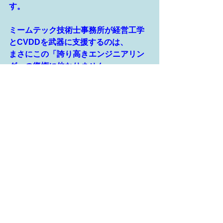
す。
ミームテック技術士事務所が経営工学
とCVDDを武器に支援するのは、
まさにこの「誇り高きエンジニアリン
グ」の復権に他なりません。
次回の記事では、このCVDDによって
定義された濃密な価値を、どうすれば
組織の壁を越えて「連鎖」させること
ができるのか。そこで生成AIがどのよ
うな役割を果たし、現場での「記憶」
と「思考」を拡張していくのか、その
具体的な未来像を提示します。
エンジニアリングチェーンの澱みを解
消し、価値の蒸発を止める第一歩は、
御社の現場に眠る「隠れた価値」を再
発見することから始まります。