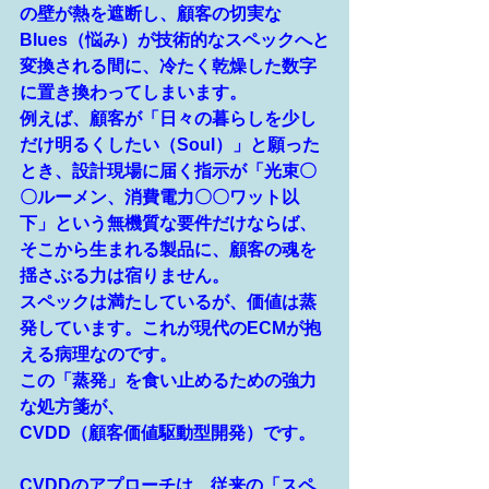
の壁が熱を遮断し、顧客の切実な
Blues（悩み）が技術的なスペックへと
変換される間に、冷たく乾燥した数字
に置き換わってしまいます。
例えば、顧客が「日々の暮らしを少し
だけ明るくしたい（Soul）」と願った
とき、設計現場に届く指示が「光束〇
〇ルーメン、消費電力〇〇ワット以
下」という無機質な要件だけならば、
そこから生まれる製品に、顧客の魂を
揺さぶる力は宿りません。
スペックは満たしているが、価値は蒸
発しています。これが現代のECMが抱
える病理なのです。
この「蒸発」を食い止めるための強力
な処方箋が、
CVDD（顧客価値駆動型開発）です。
CVDDのアプローチは、従来の「スペ