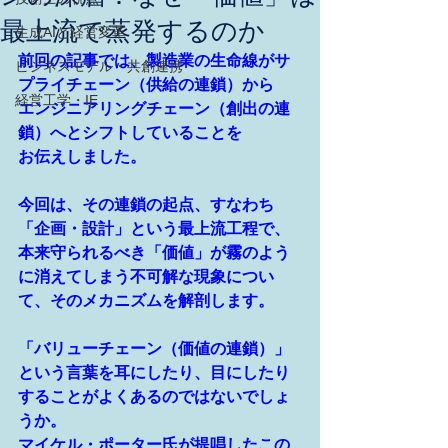
最上流で蒸発するのか
生成AIと経営変革
前回の記事では、製造業の生命線がサ
ビジネスモデル・共創連携
プライチェーン（供給の連鎖）から
経営工学・IE
エンジニアリングチェーン（創出の連
鎖）へとシフトしていることを
お伝えしました。
今回は、その連鎖の起点、すなわち
「企画・設計」という最上流工程で、
本来守られるべき「価値」が霧のよう
に消えてしまう不可解な現象につい
て、そのメカニズムを解剖します。
「バリューチェーン（価値の連鎖）」
という言葉を耳にしたり、目にしたり
することがよくあるのではないでしょ
うか。
マイケル・ポーター氏が提唱したこの