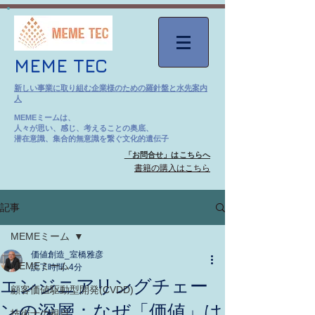
MEME TEC
新しい事業に取り組む企業様のための羅針盤と水先案内
人
MEMEミームは、
人々が思い、感じ、考えることの奥底、
潜在意識、集合的無意識を繋ぐ文化的遺伝子
「お問合せ」はこちらへ
​書籍の購入はこちら
記事
MEMEミーム
価値創造_室橋雅彦
MEMEミーム
読了時間: 4分
エンジニアリングチェー
顧客価値駆動型開発(CVDD)
ンの深層：なぜ「価値」は
技術士の視点