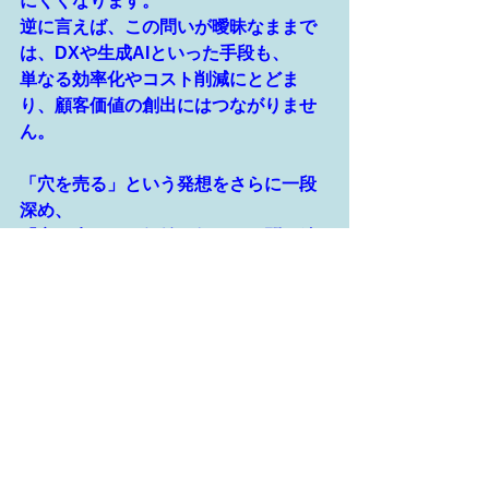
にくくなります。
逆に言えば、この問いが曖昧なままで
は、DXや生成AIといった手段も、
単なる効率化やコスト削減にとどま
り、顧客価値の創出にはつながりませ
ん。
「穴を売る」という発想をさらに一段
深め、
「穴の先にある価値は何か」を問い続
けることが
顧客価値駆動型開発の核心です。
この問いは一度答えを出せば終わりで
はなく、
顧客や環境の変化とともに更新され続
けるものでもあります。
だからこそ、体系だった思考プロセス
と、組織としての実践力が求められま
す。