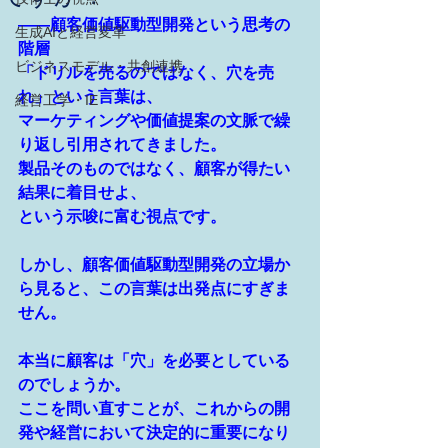
――顧客価値駆動型開発という思考の
生成AIと経営変革
階層
ビジネスモデル・共創連携
「ドリルを売るのではなく、穴を売
れ」という言葉は、
経営工学・IE
マーケティングや価値提案の文脈で繰
り返し引用されてきました。
製品そのものではなく、顧客が得たい
結果に着目せよ、
という示唆に富む
視点
です。
しかし、顧客価値駆動型開発の立場か
ら見ると、この言葉は出発点にすぎま
せん。
本当に顧客は「穴」を必要としている
のでしょうか。
ここを問い直すことが、これからの開
発や経営において決定的に重要になり