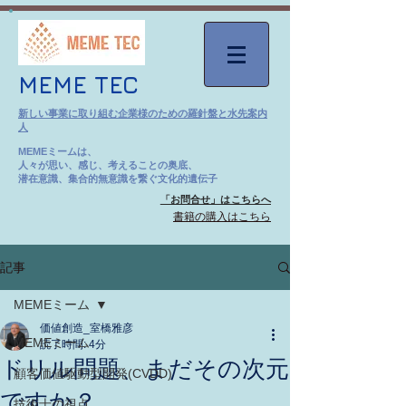
MEME TEC
新しい事業に取り組む企業様のための羅針盤と水先案内
人
MEMEミームは、
人々が思い、感じ、考えることの奥底、
潜在意識、集合的無意識を繋ぐ文化的遺伝子
「お問合せ」はこちらへ
​書籍の購入はこちら
記事
MEMEミーム
価値創造_室橋雅彦
MEMEミーム
読了時間: 4分
ドリル問題、まだその次元
顧客価値駆動型開発(CVDD)
ですか？
技術士の視点