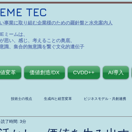
EME TEC
い事業に取り組む企業様のための羅針盤と水先案内人
MEミームは、
が思い、感じ、考えることの奥底、
意識、集合的無意識を繋ぐ文化的遺伝子
値変革
価値創造/DX
CVDD++
AI導入
技術士の視点
生成AIと経営変革
ビジネスモデル・共創連携
読了時間: 3分