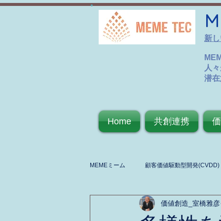
M
新し
ME
人々
潜在
Home
共創連携
価
MEMEミーム
顧客価値駆動型開発(CVDD)
価値創造_室橋雅彦