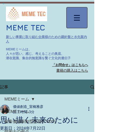
MEME TEC
新しい事業に取り組む企業様のための羅針盤と水先案内
人
MEMEミームは、
人々が思い、感じ、考えることの奥底、
潜在意識、集合的無意識を繋ぐ文化的遺伝子
「お問合せ」はこちらへ
​書籍の購入はこちら
記事
MEMEミーム
価値創造_室橋雅彦
MEMEミーム
読了時間: 3分
思い描く未来のために
顧客価値駆動型開発(CVDD)
更新日：
2024年7月22日
技術士の視点