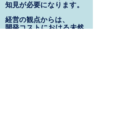
知見が必要になります。
経営の観点からは、
開発コストにおける未然
防止の費用対効果を検討
しなければなりません。
端的に言えば、当たり前
のことを当たり前に行う
ということですが、
未然防止の取り組みを開
発プロセスに
きちんと組み込んでいる
企業様は多くないでしょ
う。
今後、新しい分野での製
品サービス開発を考える