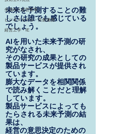
未来を予測することの難
生成AIと経営変革
しさは誰でも感じている
ビジネスモデル・共創連携
でしょう。
経営工学・IE
AIを用いた未来予測の研
究がなされ、
その研究の成果としての
製品サービスが提供され
ています。
膨大なデータを相関関係
で読み解くことだと理解
しています。
製品サービスによっても
たらされる未来予測の結
果は、
経営の意思決定のための