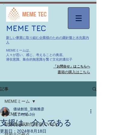
MEME TEC
新しい事業に取り組む企業様のための羅針盤と水先案内
人
MEMEミームは、
人々が思い、感じ、考えることの奥底、
潜在意識、集合的無意識を繋ぐ文化的遺伝子
「お問合せ」はこちらへ
​書籍の購入はこちら
記事
MEMEミーム
価値創造_室橋雅彦
MEMEミーム
読了時間: 3分
支援は、介入である
顧客価値駆動型開発(CVDD)
更新日：
2024年8月18日
技術士の視点