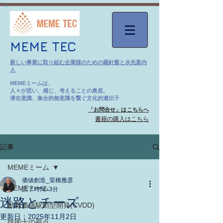
MEME TEC
新しい事業に取り組む企業様のための羅針盤と水先案内
人
MEMEミームは、
人々が思い、感じ、考えることの奥底、
潜在意識、集合的無意識を繋ぐ文化的遺伝子
「お問合せ」はこちらへ
​書籍の購入はこちら
記事
MEMEミーム
価値創造_室橋雅彦
MEMEミーム
読了時間: 3分
迷路とチーズ
顧客価値駆動型開発(CVDD)
更新日：
2025年11月2日
技術士の視点