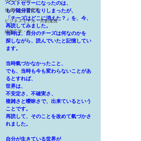
ベストセラーになったのは、
生成AIと経営変革
もう随分昔になりしまったが、
「チーズはどこに消えた？」を、今、
ビジネスモデル・共創連携
再読してみました。
経営工学・IE
当時は、自分のチーズは何なのかを
探しながら、読んでいたと記憶してい
ます。
当時氣づかなかったこと、
でも、当時も今も変わらないことがあ
るとすれば、
世界は、
不安定さ、不確実さ、
複雑さと曖昧さで、出来ているという
ことです。
再読して、そのことを改めて氣づかさ
れました。
自分が生きている世界が