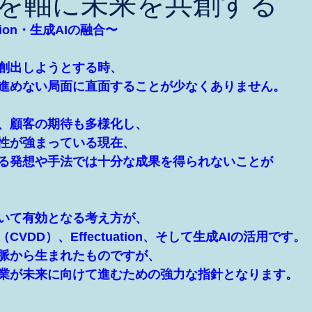
を軸に未来を共創する
ation・生成AIの融合〜
創出しようとする時、
進めない局面に直面することが少なくありません。
、顧客の期待も多様化し、
性が強まっている現在、
る発想や手法では十分な成果を得られないことが
いて有効となる考え方が、
VDD）、Effectuation、そして生成AIの活用です。
脈から生まれたものですが、
業が未来に向けて進むための強力な指針となります。