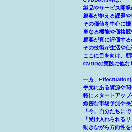
CVDDの根幹は、
製品やサービス開発
顧客が抱える課題や
その価値を中心に据
単なる機能や価格競
顧客が真に評価する
その技術が生活や仕
ここに目を向け、顧
CVDDの実践に他な
一方、Effectua
手元にある資源や関
特にスタートアップ
緻密な市場予測や長
「今、自分たちにで
「受け入れられるリ
動きながら方向性を