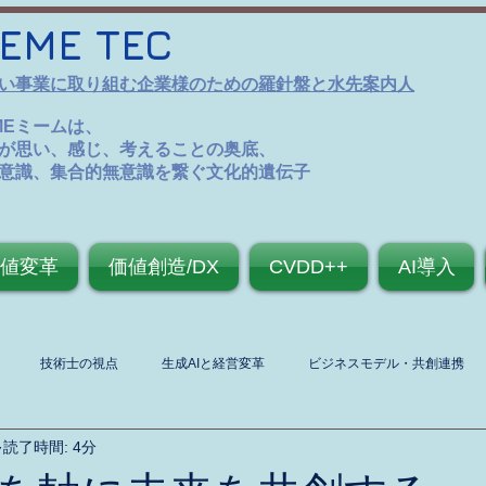
EME TEC
い事業に取り組む企業様のための羅針盤と水先案内人
MEミームは、
が思い、感じ、考えることの奥底、
意識、集合的無意識を繋ぐ文化的遺伝子
値変革
価値創造/DX
CVDD++
AI導入
技術士の視点
生成AIと経営変革
ビジネスモデル・共創連携
読了時間: 4分