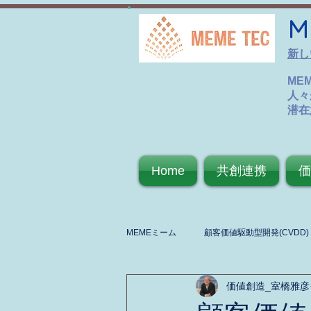
M
新し
ME
人々
潜在
Home
共創連携
価
MEMEミーム
顧客価値駆動型開発(CVDD)
価値創造_室橋雅彦