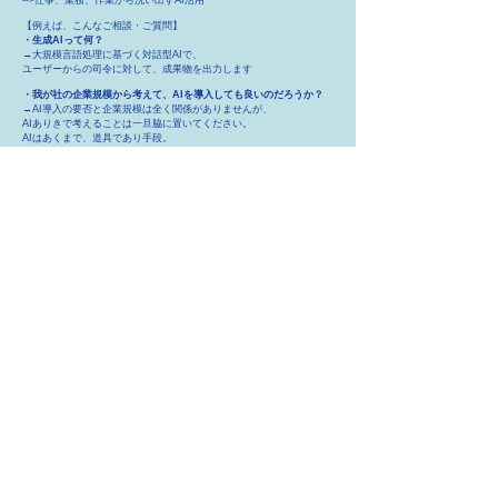
-->仕事、業務、作業から洗い出すAI活用
【例えば、こんなご相談・ご質問】
・生成AIって何？
→大規模言語処理に基づく対話型AIで、
ユーザーからの司令に対して、成果物を出力します​
・我が社の企業規模から考えて、AIを導入しても良いのだろうか？
​→AI導入の要否と企業規模は全く関係がありませんが、
AIありきで考えることは一旦脇に置いてください。
AIはあくまで、道具であり手段。
なんのためのAIなのか、目的を再度考えてみてはどうでしょうか。
・我が社の業種・業務にAIは合うのだろうか？
→合わない業種・業務はないと考えます。
なぜその疑問を感じられているのかをお聞かせください。
・誰に導入を任せたら良いのだろうか？
→企業活動を変革する活動には、経営トップの強い意志が必要です。
その上で、導入だけに拘らない人選と支援を考えてはどうでしょう
か。
・導入の準備はどうすれば良いのでしょうか？
​→何処を目指すかで、準備も異なります。
導入の先にあるありたい姿を伺えると準備への考えを整理できます。
今考えていることのセカンドオピニオンとしても、ご利用いただけま
す。
具体的な事例を挙げて、ご相談に対応いたします。
AIに関わらず一人でお悩みを抱え込む必要はありません。
勿論、秘密厳守いたします。
ご都合の良い日程に合わせるようにいたします
以下からお問合せください