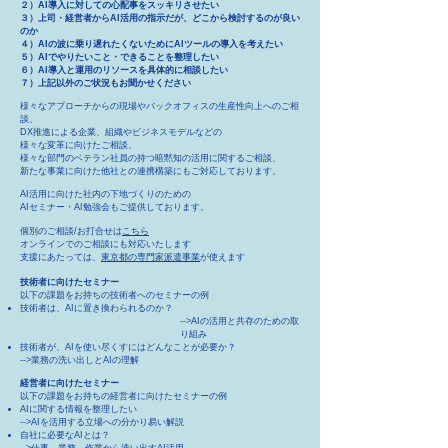
２）AI導入に対しての心配事をスッキリさせたい
３）上司・経営者からAI活用の指示だが、どこから検討するのが良い
のか
４）AIの波に乗り遅れたくないためにAIツールの導入を考えたい
５）AIでやりたいこと・できることを整理したい
６）AI導入と運用のリソースを具体的に相談したい
７）上記以外のご状況もお聞かせください
様々なアプローチからの現場やバックオフィスの生産性向上へのご相
談、
DX推進による企業、組織やビジネスモデルなどの
様々な変革に向けたご相談、
様々な部門のベテラン社員の持つ暗黙知の活用に関するご相談、
新たな事業に向けた他社との連携構築
にもご対応しております。
A
I活用に向けた社内の下地づくりのための
AIセミナー・AI勉強会もご提供しており
ます。
個別のご相談/お打合せは
こちら
​オンラインでのご相談にも対応いたします
​支援にあたっては、
東京都の専門家派遣事業
が使えます
技術者に向けたセミナー
以下の課題をお持ちの技術者へのセミナーの例
技術者は、​
AIに置き換わられるのか？
-->AIの活用と共存のための取
り組み​
技術者が、AIを使い尽くすにはどんなことが必要か？
-->業務の洗い出しとAIの理解
経営者に向けたセミナー
以下の課題をお持ちの経営者に向けたセミナーの例
AIに関する情報を整理したい
-->AIを活用する立場への分かり易い解説​
自社に必要なAIとは？