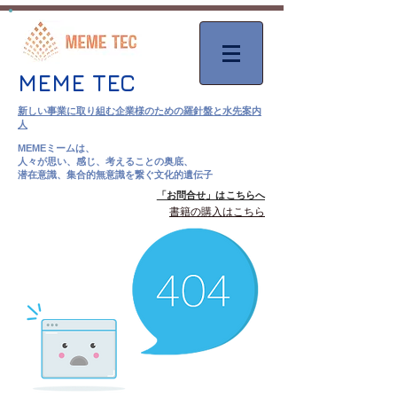
MEME TEC
新しい事業に取り組む企業様のための羅針盤と水先案内
人
MEMEミームは、
人々が思い、感じ、考えることの奥底、
潜在意識、集合的無意識を繋ぐ文化的遺伝子
「お問合せ」はこちらへ
​書籍の購入はこちら