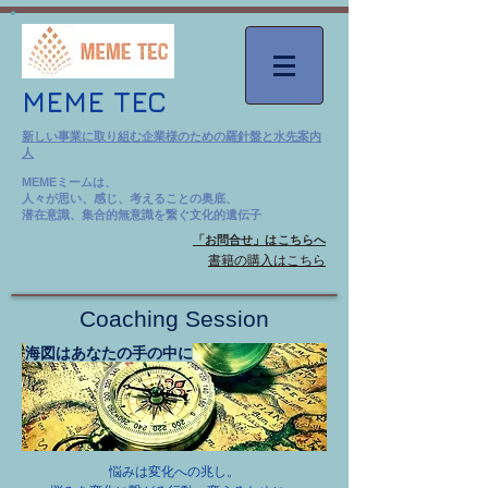
MEME TEC
新しい事業に取り組む企業様のための羅針盤と水先案内
人
MEMEミームは、
人々が思い、感じ、考えることの奥底、
潜在意識、集合的無意識を繋ぐ文化的遺伝子
「お問合せ」はこちらへ
​書籍の購入はこちら
Coaching Session
海図はあなたの手の中に
​悩みは変化への兆し。