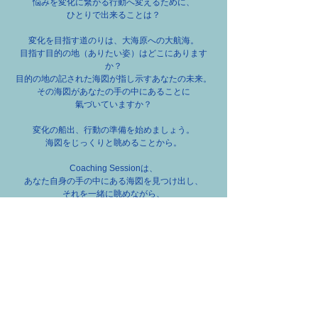
​悩みを変化に繋がる行動へ変えるために、
ひとりで出来ることは？
変化を目指す道のりは、大海原への大航海。
目指す目的の地（ありたい姿）はどこにあります
か？
目的の地の記された海図が指し示すあなたの未来。
その海図があなたの手の中にあることに
氣づいていますか？
変化の船出、行動の準備を始めましょう。
海図をじっくりと眺めることから。
​Coaching Sessionは、
あなた自身の手の中にある海図を見つけ出し、
それを一緒に眺めながら、
あなたが目的の地へ向かう航海を
お手伝い致します。
まずは、「個別面談」のご予約を。
面談のご予約はこちら
「Coaching Session」に関するお問合せは、
以下から、お願い致します。