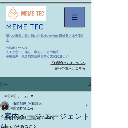
MEME TEC
新しい事業に取り組む企業様のための羅針盤と水先案内
人
MEMEミームは、
人々が思い、感じ、考えることの奥底、
潜在意識、集合的無意識を繋ぐ文化的遺伝子
「お問合せ」はこちらへ
​書籍の購入はこちら
記事
MEMEミーム
価値創造_室橋雅彦
MEMEミーム
読了時間: 1分
<案内ページ エージェント
顧客価値駆動型開発(CVDD)
AI・Masa>
技術士の視点