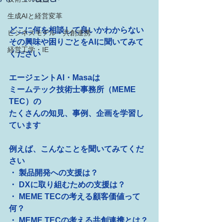
生成AIと経営変革
どこに何を相談して良いかわからない
ビジネスモデル・共創連携
その興味や困りごとをAIに聞いてみて
経営工学・IE
ください
エージェントAI・Masaは
ミームテック技術士事務所（MEME 
TEC）の
たくさんの知見、事例、企画を学習し
ています
例えば、こんなことを聞いてみてくだ
さい
・ 製品開発への支援は？
・ DXに取り組むための支援は？
・ MEME TECの考える顧客価値って
何？
・ MEME TECの考える共創連携とは？