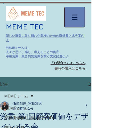
MEME TEC
新しい事業に取り組む企業様のための羅針盤と水先案内
人
MEMEミームは、
人々が思い、感じ、考えることの奥底、
潜在意識、集合的無意識を繋ぐ文化的遺伝子
「お問合せ」はこちらへ
​書籍の購入はこちら
記事
MEMEミーム
価値創造_室橋雅彦
MEMEミーム
読了時間: 1分
覚書_第1回顧客価値をデザ
顧客価値駆動型開発(CVDD)
インする会
技術士の視点