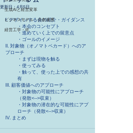
更新日：
4月5日
生成AIと経営変革
ビジネスモデル・共創連携
I. デザインする会の紹介・ガイダンス
	・本会のコンセプト
経営工学・IE
	・進めていく上での留意点
	・ゴールのイメージ
II. 対象物（オノマトペカード）へのア
プローチ
・まずは現物を触る
・使ってみる
・触って、使った上での感想の共
有
III. 顧客価値へのアプローチ
・対象物の可能性にアプローチ
（発散<-->収束）
・対象物の潜在的な可能性にアプ
ローチ（発散<-->収束）
IV. まとめ