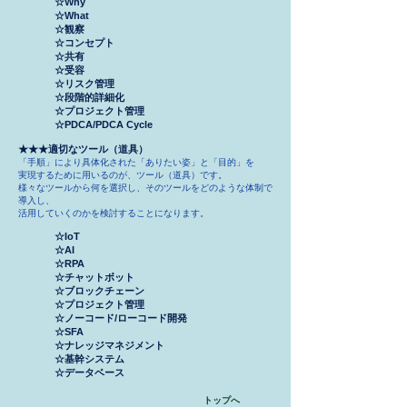
☆Why
☆What
☆観察
☆コンセプト
☆共有
☆受容
☆リスク管理
☆段階的詳細化
☆プロジェクト管理
☆PDCA/PDCA Cycle
★★★適切なツール（道具）
​「手順」により具体化された「ありたい姿」と「目的」を
実現するために用いるのが、ツール（道具）です。
様々なツールから何を選択し、そのツールをどのような体制で
導入し、
活用していくのかを検討することになります。
☆IoT
☆AI
☆RPA
☆チャットボット
☆ブロックチェーン
☆プロジェクト管理
☆ノーコード/ローコード開発
☆SFA
☆ナレッジマネジメント
☆基幹システム
☆データベース
トップへ