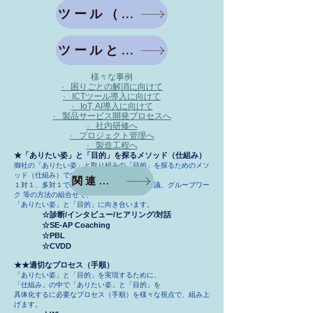
ツール（道具）との向き合い方
ツールとDX
様々な事例
· 困りごとの解消に向けて
· ICTツール導入に向けて
· IoT, AI導入に向けて
· 製品サービス開発プロセスへ
· 社内研修へ
· プロジェクト管理へ
· ​製造工程へ
★「ありたい姿」と「目的」を探るメソッド（仕組み）
御社の「ありたい姿」と取り組みの「目的」を探るためのメソ
ッド（仕組み）です。
関連コンテンツ
１対１、多対１でのヒアリングやグループ討議、グループワー
ク 等の方法の組合せで
、
​「ありたい姿」と「目的」に向き合います。
☆診断/
インタビュー/ヒアリング/対話
☆SE-AP Coaching
☆PBL
☆CVDD
★★適切なプロセス（手順）
「ありたい姿」と「目的」を実現するために、
「仕組み」の中で「ありたい姿」と「目的」を
具体化するに必要なプロセス（手順）を様々な視点で、
組み上
げます。