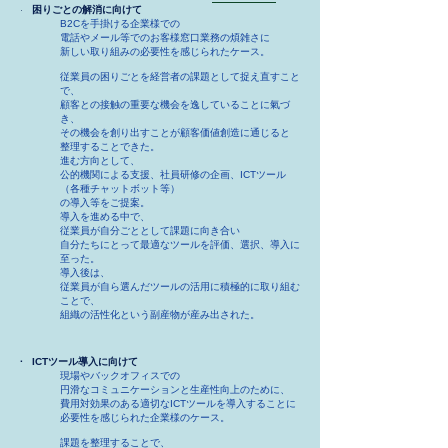
· 困りごとの解消に向けて
B2Cを手掛ける企業様での
電話やメール等でのお客様窓口​業務の煩雑さに​
新しい取り組みの必要性を感じられたケース。
従業員の困りごとを経営者の課題として捉え直すこと
で、
顧客との接触の重要な機会を逸していることに氣づ
き、
その機会を創り出すことが顧客価値創造に通じると
整理することできた。
進む方向として、
公的機関による支援、社員研修の企画、ICTツール
（各種チャットボット等）
の導入等をご提案。
導入を進める中で、
従業員が自分ごととして課題に向き合い
​自分たちにとって最適なツールを評価、選択、導入に
至った。
導入後は、
従業員が自ら選んだツールの活用に積極的に取り組む
ことで、
​組織の活性化という副産物が産み出された。
· ICTツール導入に向けて
​現場やバックオフィスでの
円滑なコミュニケーションと生産性向上のために、
費用対効果のある適切なICTツールを導入することに
必要性を感じられた企業様のケース。
課題を整理することで、