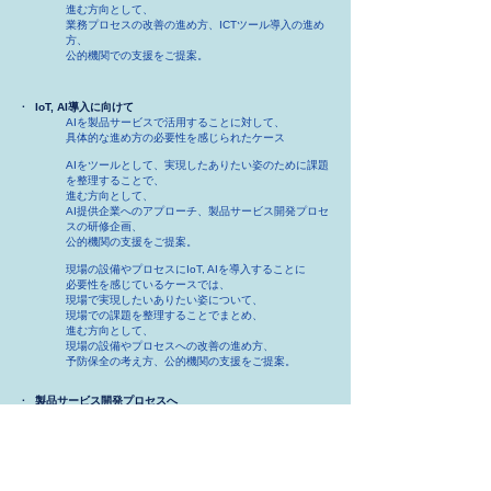
進む方向として、
業務プロセスの改善の進め方、ICTツール導入の進め
方、
公的機関での支援をご提案。
· IoT, AI導入に向けて
​​AIを製品サービスで活用することに対して、
具体的な進め方の必要性を感じられたケース
AIをツールとして、実現したありたい姿のために課題
を整理することで、
進む方向として、
AI提供企業へのアプローチ、製品サービス開発プロセ
スの研修企画、
公的機関の支援をご提案。
現場の設備やプロセスに
IoT, AIを導入することに
必要性を感じているケースでは、
現場で実現したいありたい姿について、
現場での課題を整理することでまとめ、
進む方向として、
現場の設備やプロセスへの改善の進め方、
予防保全の考え方、
公的機関
の
支援をご提案。
· 製品サービス開発プロセスへ
​​現在進めている製品サービス開発の進め方への
新しい取り組み方の必要性を感じられているケースで
は、
製品サービス開発のプロセスを目的（新製品サービス
開発）を達成する