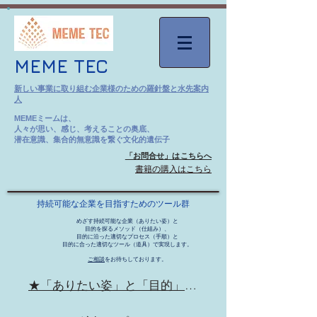
MEME TEC
新しい事業に取り組む企業様のための羅針盤と水先案内
人
MEMEミームは、
人々が思い、感じ、考えることの奥底、
潜在意識、集合的無意識を繋ぐ文化的遺伝子
「お問合せ」はこちらへ
​書籍の購入はこちら
持続可能な企業を目指すためのツール群
めざす持続可能な企業（ありたい姿）と
​目的を探るメソッド（仕組み）、
目的に沿った適切なプロセス（手順）と
目的に合った適切なツール（道具）
で
実現します。
ご相談
をお待ちしております。
★「ありたい姿」と「目的」を探るメソッド（仕組み）