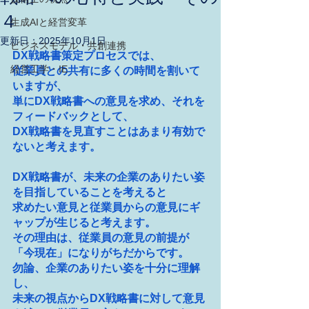
４
生成AIと経営変革
更新日：
2025年10月1日
ビジネスモデル・共創連携
DX戦略書策定プロセスでは、
経営工学・IE
従業員との共有に多くの時間を割いて
いますが、
単にDX戦略書への意見を求め、それを
フィードバックとして、
DX戦略書を見直すことはあまり有効で
ないと考えます。
DX戦略書が、未来の企業のありたい姿
を目指していることを考えると
求めたい意見と従業員からの意見にギ
ャップが生じると考えます。
その理由は、従業員の意見の前提が
「今現在」になりがちだからです。
勿論、企業のありたい姿を十分に理解
し、
未来の視点からDX戦略書に対して意見