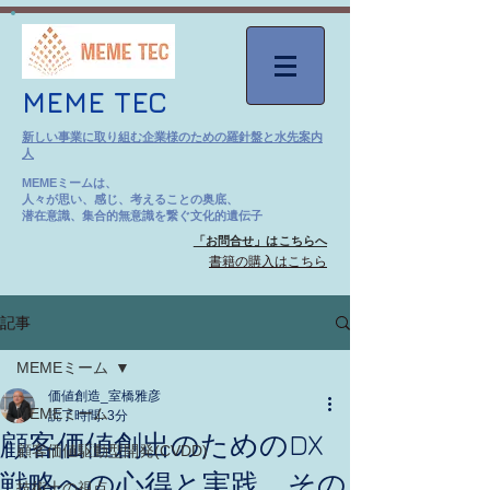
MEME TEC
新しい事業に取り組む企業様のための羅針盤と水先案内
人
MEMEミームは、
人々が思い、感じ、考えることの奥底、
潜在意識、集合的無意識を繋ぐ文化的遺伝子
「お問合せ」はこちらへ
​書籍の購入はこちら
記事
MEMEミーム
価値創造_室橋雅彦
MEMEミーム
読了時間: 3分
顧客価値創出のためのDX
顧客価値駆動型開発(CVDD)
戦略への心得と実践 その
技術士の視点